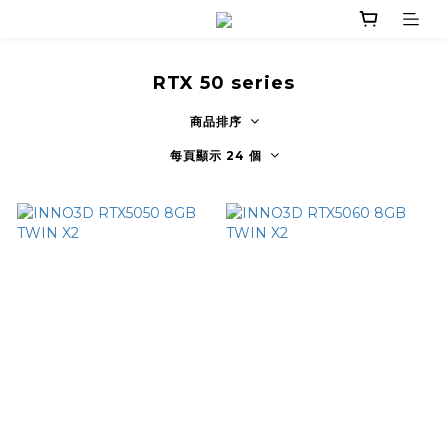
RTX 50 series
商品排序
每頁顯示 24 個