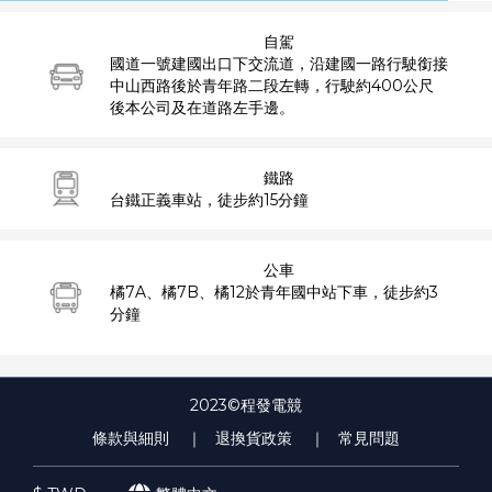
自駕
國道一號建國出口下交流道，沿建國一路行駛銜接
中山西路後於青年路二段左轉，行駛約400公尺
後本公司及在道路左手邊。
鐵路
台鐵正義車站，徒步約15分鐘
公車
橘7A、橘7B、橘12於青年國中站下車，徒步約3
分鐘
2023©程發電競
條款與細則
｜ 退換貨政策
｜ 常見問題