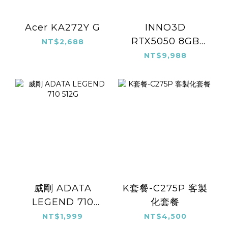
Acer KA272Y G
INNO3D
RTX5050 8GB
NT$2,688
TWIN X2
NT$9,988
威剛 ADATA
K套餐-C275P 客製
LEGEND 710
化套餐
512G
NT$1,999
NT$4,500