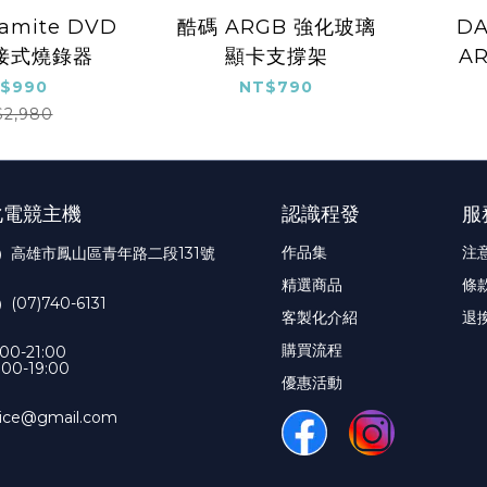
amite DVD
酷碼 ARGB 強化玻璃
DA
接式燒錄器
顯卡支撐架
A
$990
NT$790
$2,980
化電競主機
認識程發
服
作品集
注
）高雄市鳳山區青年路二段131號
精選商品
條
7)740-6131
客製化介紹
退
購買流程
0-21:00
00-19:00
優惠活動
ce@gmail.com