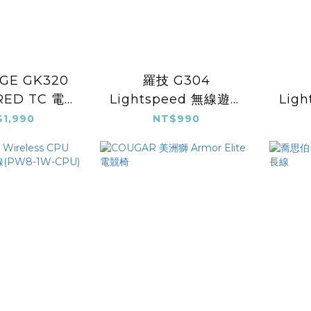
GE GK320
羅技 G304
RED TC 電競
Lightspeed 無線遊戲
Lig
組/紅軸
滑鼠/黑色
1,990
NT$990