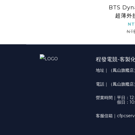
BTS Dyn
超薄外
NT
NT
程發電競-客製
地址｜（鳳山旗艦店
電話｜（鳳山旗艦店）(0
營業時間｜
平日：12:0
假日：10:
客服信箱｜cfpcservi