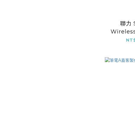
聯力 S
Wireles
PIN 發光
NT$
C