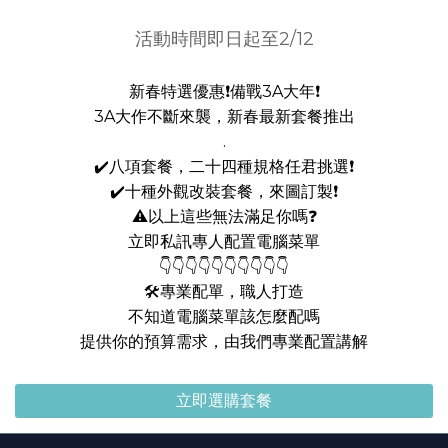
活動時間即日起至2/12
新春特選優惠❗備戰3A大年❗
3A大作不斷來襲，新春最新套餐推出
.
✔️八項套餐，二十四種規格任君挑選❗
✔️十種外觀改裝套餐，來圖訂製❗
⚠️以上這些無法滿足你嗎❓
立即私訊專人配置電腦菜單
👇👇👇👇👇👇👇👇👇👇
🛠️專業配單，職人打造
不知道電腦菜單該怎麼配嗎
提供你的預算需求，由我們專業配置講解
立即選購套餐