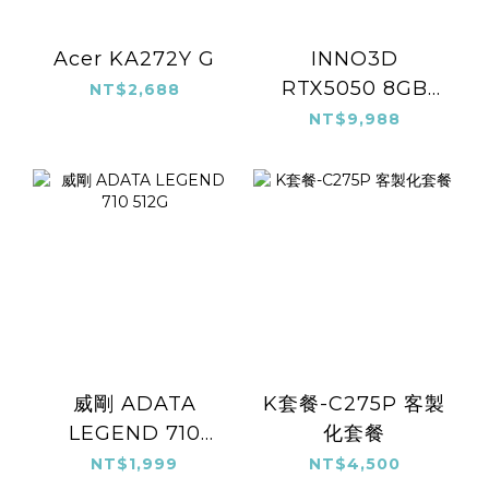
Acer KA272Y G
INNO3D
RTX5050 8GB
NT$2,688
TWIN X2
NT$9,988
威剛 ADATA
K套餐-C275P 客製
LEGEND 710
化套餐
512G
NT$1,999
NT$4,500