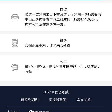
自駕
國道一號建國出口下交流道，沿建國一路行駛銜接
中山西路後於青年路二段左轉，行駛約400公尺
後本公司及在道路左手邊。
鐵路
台鐵正義車站，徒步約15分鐘
公車
橘7A、橘7B、橘12於青年國中站下車，徒步約3
分鐘
2023©程發電競
條款與細則
｜ 退換貨政策
｜ 常見問題